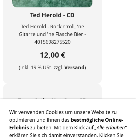
Ted Herold - CD
Ted Herold - Rock'n'roll, 'ne
Gitarre und 'ne Flasche Bier -
4015698275520
12,00 €
(Inkl. 19 % USt. zzgl.
Versand
)
Terry & the Hot Sox - CD
Wir verwenden Cookies um unsere Website zu
Real Rock Drive - K-TELCD3656
optimieren und Ihnen das
bestmögliche Online-
13,00 €
Erlebnis
zu bieten. Mit dem Klick auf
„Alle erlauben“
erklären Sie sich damit einverstanden. Klicken Sie
(Inkl. 19 % USt. zzgl.
Versand
)