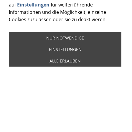
auf
Einstellungen
für weiterführende
Informationen und die Möglichkeit, einzelne
Cookies zuzulassen oder sie zu deaktivieren.
NUR NOTWENDIGE
EINSTELLUNGEN
ALLE ERLAUBEN
Tex Ritter - Blood On The
Saddle - 4 CD Box
Tex Ritter - Blood On The Saddle -