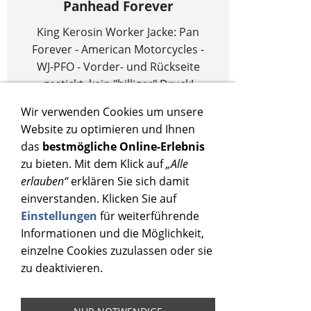
Panhead Forever
King Kerosin Worker Jacke: Pan
Forever - American Motorcycles -
WJ-PFO - Vorder- und Rückseite
gestickt, kein "billiger" Druck!
140,00 €
(
149,00 €
)
Wir verwenden Cookies um unsere
Website zu optimieren und Ihnen
(Inkl. 19 % USt. zzgl.
Versand
)
das
bestmögliche Online-Erlebnis
zu bieten. Mit dem Klick auf
„Alle
erlauben“
erklären Sie sich damit
einverstanden. Klicken Sie auf
Einstellungen
für weiterführende
Informationen und die Möglichkeit,
einzelne Cookies zuzulassen oder sie
zu deaktivieren.