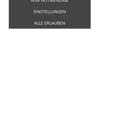
NUR NOTWENDIGE
EINSTELLUNGEN
ALLE ERLAUBEN
King Kerosin Worker Jacke:
Speedfreak
King Kerosin Worker Jacke:
Speedfreak - Vorder- und
Rückseite gestickt!
149,00 €
(Inkl. 19 % USt. zzgl.
Versand
)