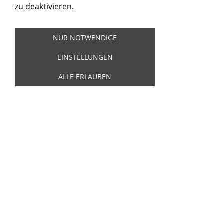
zu deaktivieren.
E-Mail *:
NUR NOTWENDIGE
EINSTELLUNGEN
KONTO ERSTELLEN
ALLE ERLAUBEN
Erstellen Sie jetzt Ihr Kundenkonto, indem Sie
ein Kennwort auswählen. Bei Ihrem nächsten
Einkauf melden Sie sich einfach mit Ihrer E-
Mail-Adresse und dem Kennwort an und
sparen sich so die erneute Eingabe Ihrer
Adressdaten.
Kennwort:
Kennwort wiederholen: