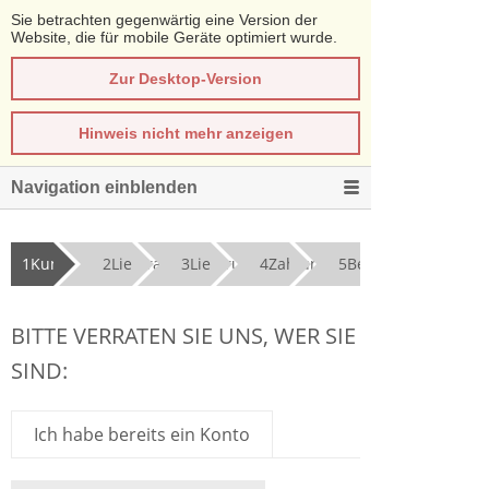
Sie betrachten gegenwärtig eine Version der
Website, die für mobile Geräte optimiert wurde.
Zur Desktop-Version
Hinweis nicht mehr anzeigen
Navigation einblenden
1
Kundendaten
2
Lieferadresse
3
Lieferung
4
Zahlung
5
Bestätigen
BITTE VERRATEN SIE UNS, WER SIE
SIND:
Ich habe bereits ein Konto