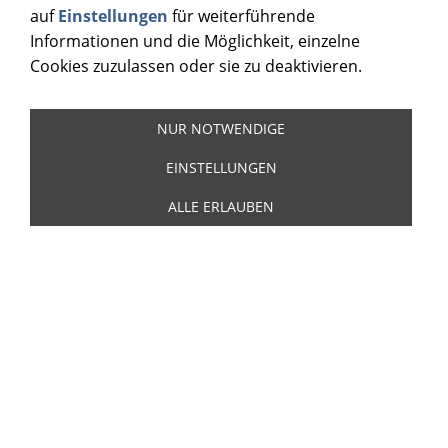
BCD 16719 AS
auf
Einstellungen
für weiterführende
19,00 €
Informationen und die Möglichkeit, einzelne
Cookies zuzulassen oder sie zu deaktivieren.
(Inkl. 19 % USt. zzgl.
Versand
)
NUR NOTWENDIGE
EINSTELLUNGEN
ALLE ERLAUBEN