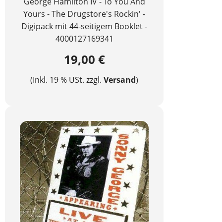
George Hamilton IV - To You And
Yours - The Drugstore's Rockin' -
Digipack mit 44-seitigem Booklet -
4000127169341
19,00 €
(Inkl. 19 % USt. zzgl.
Versand
)