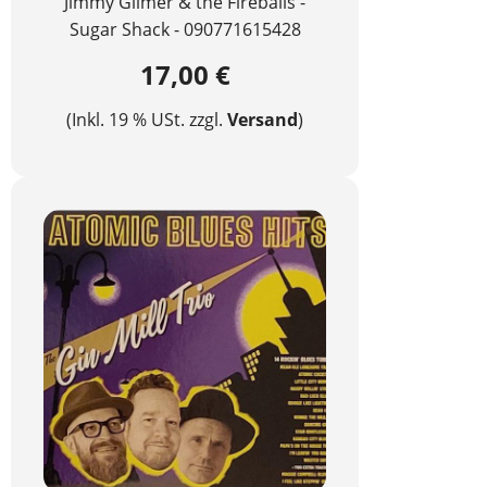
Jimmy Gilmer & the Fireballs -
Sugar Shack - 090771615428
17,00 €
(Inkl. 19 % USt. zzgl.
Versand
)