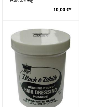
POMADE 99g
10,00 €
*