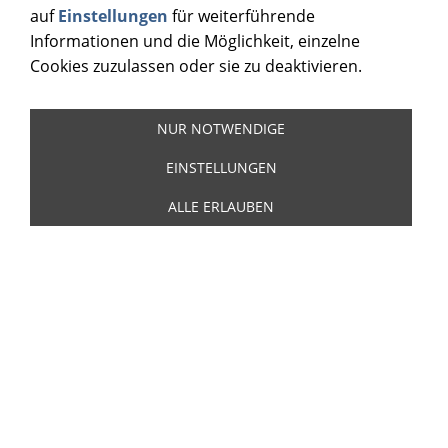
auf
Einstellungen
für weiterführende
Informationen und die Möglichkeit, einzelne
Cookies zuzulassen oder sie zu deaktivieren.
NUR NOTWENDIGE
EINSTELLUNGEN
ALLE ERLAUBEN
DAX Marcel Curling Wax
7,5 oz. (214 g) rot
5,00 €
*