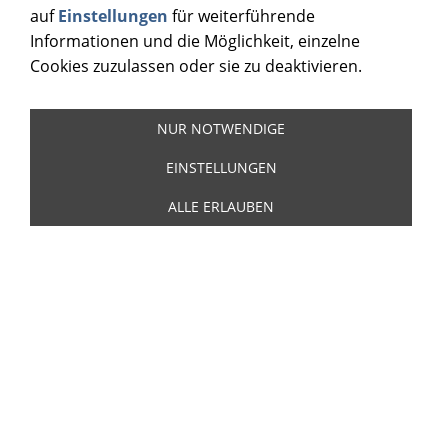
auf
Einstellungen
für weiterführende
(Inkl. 19 % USt. zzgl.
Versand
)
Informationen und die Möglichkeit, einzelne
Cookies zuzulassen oder sie zu deaktivieren.
NUR NOTWENDIGE
EINSTELLUNGEN
ALLE ERLAUBEN
Rich, Charlie - Lonely
Weekends with Charlie