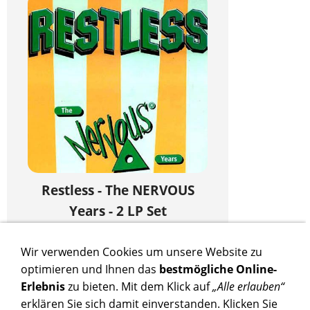
Restless - The NERVOUS
Years - 2 LP Set
Restless - The NERVOUS Years -
Wir verwenden Cookies um unsere Website zu
Eine 12inch LP + 12inch Picture-EP
optimieren und Ihnen das
bestmögliche Online-
- Be Be´s 011
Erlebnis
zu bieten. Mit dem Klick auf
„Alle erlauben“
24,00 €
erklären Sie sich damit einverstanden. Klicken Sie