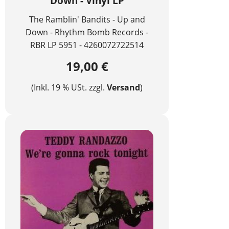
Down - Vinyl LP
The Ramblin' Bandits - Up and
Down - Rhythm Bomb Records -
RBR LP 5951 - 4260072722514
19,00 €
(Inkl. 19 % USt. zzgl.
Versand
)