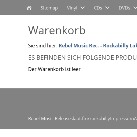
Sitemap
Vinyl
CDs
DVDs
Warenkorb
Sie sind hier:
Rebel Music Rec. - Rockabilly La
ES BEFINDEN SICH FOLGENDE PRODU
Der Warenkorb ist leer
Rebel Music Releases
laut.fm/rockabilly
Impressum
A