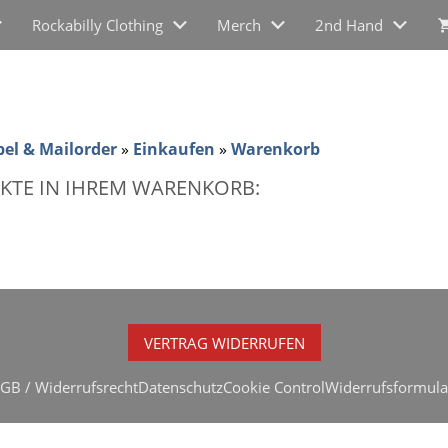
Rockabilly Clothing
Merch
2nd Hand
bel & Mailorder
»
Einkaufen
»
Warenkorb
KTE IN IHREM WARENKORB:
VERTRAG WIDERRUFEN
GB / Widerrufsrecht
Datenschutz
Cookie Control
Widerrufsformula