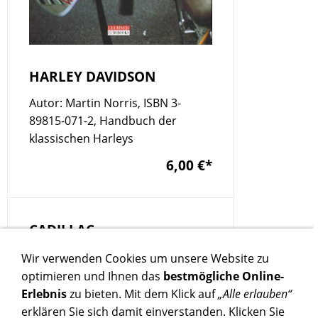
HARLEY DAVIDSON
Autor: Martin Norris, ISBN 3-
89815-071-2, Handbuch der
klassischen Harleys
6,00 €
*
CADILLAC
80 Seiten (Farbe), ISBN 3-552-
Wir verwenden Cookies um unsere Website zu
05101-5
optimieren und Ihnen das
bestmögliche Online-
Erlebnis
zu bieten. Mit dem Klick auf
„Alle erlauben“
19,00 €
*
erklären Sie sich damit einverstanden. Klicken Sie