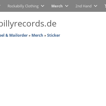
Rockabilly Clothing
Merch
2nd Hand
illyrecords.de
bel & Mailorder
»
Merch
»
Sticker