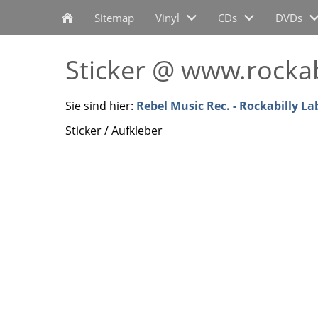
Sitemap
Vinyl
CDs
DVDs
Sticker @ www.rockab
Sie sind hier:
Rebel Music Rec. - Rockabilly La
Sticker / Aufkleber