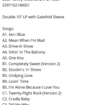
5397102140051
Double-10"-LP with Gatefold Sleeve
Songs:
A1. Am I Blue
A2. Mean When I'm Mad
A3. Drive-In Show
A4. Sittin' In The Balcony
A5. One Kiss
B1. Completely Sweet (Version 2)
B2. Stockin's 'n' Shoes
B3. Undying Love
B4. Lovin' Time
B5. I'm Alone Because I Love You
C1. Twenty-Flight Rock (Version 2)
C2. Cradle Baby
C3. Tell Me Why