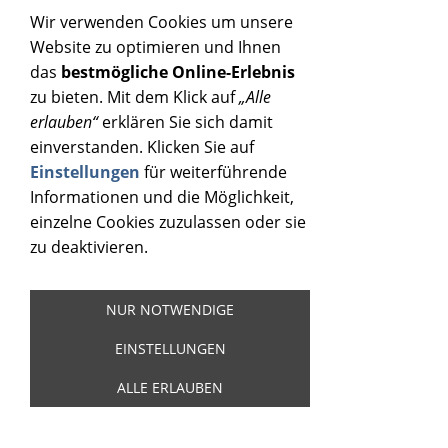
Wir verwenden Cookies um unsere
Website zu optimieren und Ihnen
das
bestmögliche Online-Erlebnis
zu bieten. Mit dem Klick auf
„Alle
erlauben“
erklären Sie sich damit
einverstanden. Klicken Sie auf
Einstellungen
für weiterführende
Informationen und die Möglichkeit,
einzelne Cookies zuzulassen oder sie
zu deaktivieren.
NUR NOTWENDIGE
EINSTELLUNGEN
WILD ANGELS - RADIO BROADCAST 1972
- BLACK VINYL
ALLE ERLAUBEN
Artikelnummer:
21598