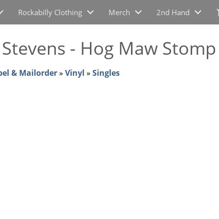
Rockabilly Clothing
Merch
2nd Hand
k Stevens - Hog Maw Stomp
bel & Mailorder
»
Vinyl
»
Singles