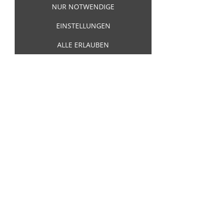
GRANDIA
NUR NOTWENDIGE
EINSTELLUNGEN
Artikelnummer:
21181
ALLE ERLAUBEN
Ray Campi with Hal Peters and his Trio -
Chicken / Finlandia Is Grandia
7,00 €
Inkl. 19 % USt. zzgl.
Versand
Sofort ab Lager
In den Warenkorb
Für später merken