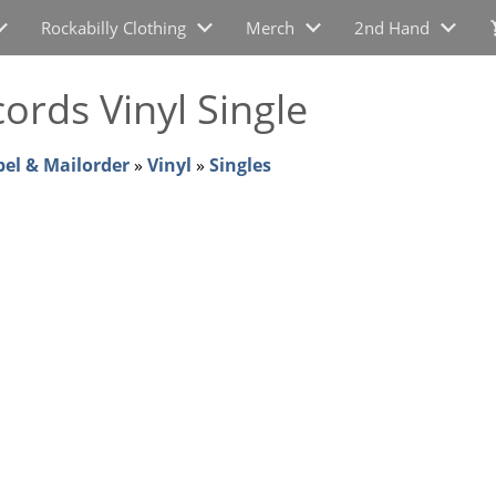
Rockabilly Clothing
Merch
2nd Hand
ords Vinyl Single
bel & Mailorder
»
Vinyl
»
Singles