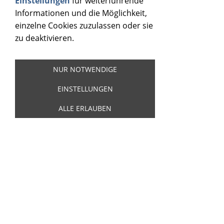
Einstellungen
für weiterführende
Informationen und die Möglichkeit,
einzelne Cookies zuzulassen oder sie
zu deaktivieren.
DUSTY GRAY - PUT A NICKEL IN THE
JUKEBOX - SINGLE
NUR NOTWENDIGE
Artikelnummer:
21404
EINSTELLUNGEN
Dusty Gray & His Rough Ridin' Ramblers -
Put A Nickel In The Jukebox / Jukebox Is
ALLE ERLAUBEN
Playin' The Blues - Juke Joint Records
Volume 7- Limitiert und nummeriert, nur
500 Exemplare.
7,00 €
Inkl. 19 % USt. zzgl.
Versand
Sofort ab Lager