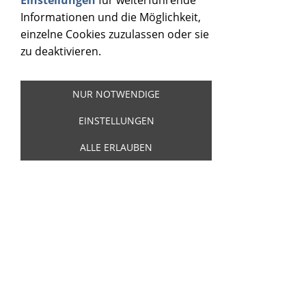
Einstellungen
für weiterführende
Informationen und die Möglichkeit,
einzelne Cookies zuzulassen oder sie
zu deaktivieren.
EVANS, C - CHRIS EVANS - BOUC BOOGIE
NUR NOTWENDIGE
/ ROCKABILLY
EINSTELLUNGEN
Artikelnummer:
21118
ALLE ERLAUBEN
Chris Evans - Bouc Boogie / Rockabilly
(Tout le monde s'éclate) - Sunrise Records
SR45831 - Special Limited Edition
7,00 €
Inkl. 19 % USt. zzgl.
Versand
Sofort ab Lager