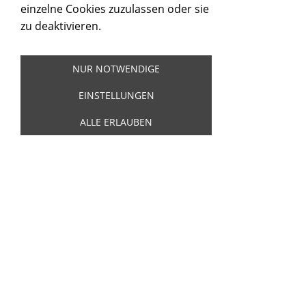
einzelne Cookies zuzulassen oder sie
zu deaktivieren.
NUR NOTWENDIGE
GORE, LESLEY - IT´S MY PARTY / JUDY´S
TURN TO CRY
EINSTELLUNGEN
Artikelnummer:
20216
ALLE ERLAUBEN
Lesley Gore - It's my party / Judy's turn to
cry - Bellaphon 100-07-081
5,00 €
Inkl. 19 % USt. zzgl.
Versand
Sofort ab Lager