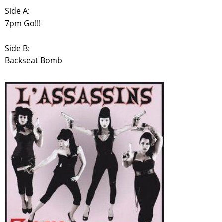
Side A:
7pm Go!!!
Side B:
Backseat Bomb