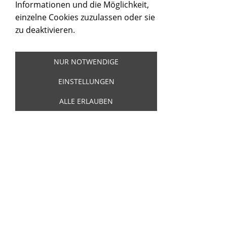
Informationen und die Möglichkeit,
einzelne Cookies zuzulassen oder sie
zu deaktivieren.
NUR NOTWENDIGE
SHAKIN´ STEVENS - TRUE LOVE / COME
ON LITTLE GIRL
EINSTELLUNGEN
Artikelnummer:
20510
ALLE ERLAUBEN
Shakin´ Stevens - True Love / Come On
Little Girl - Epic SHAKY 8 - 5099765450477
5,00 €
Inkl. 19 % USt. zzgl.
Versand
Sofort ab Lager